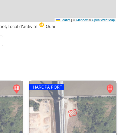
Leaflet
|
©
Mapbox
©
OpenStreetMap
pôt/Local d'activité
Quai
HAROPA PORT