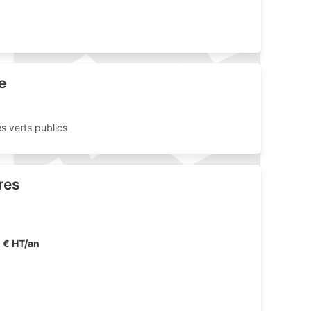
e
es verts publics
res
0 € HT/an