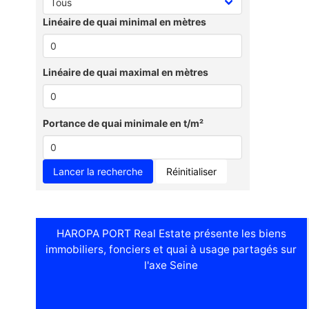
Linéaire de quai minimal en mètres
Linéaire de quai maximal en mètres
Portance de quai minimale en t/m²
Réinitialiser
HAROPA PORT Real Estate présente les biens
immobiliers, fonciers et quai à usage partagés sur
l'axe Seine