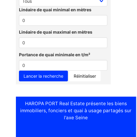
Linéaire de quai minimal en mètres
Linéaire de quai maximal en mètres
Portance de quai minimale en t/m²
Réinitialiser
HAROPA PORT Real Estate présente les biens
immobiliers, fonciers et quai à usage partagés sur
l'axe Seine