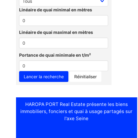
Linéaire de quai minimal en mètres
Linéaire de quai maximal en mètres
Portance de quai minimale en t/m²
Réinitialiser
HAROPA PORT Real Estate présente les biens
immobiliers, fonciers et quai à usage partagés sur
l'axe Seine