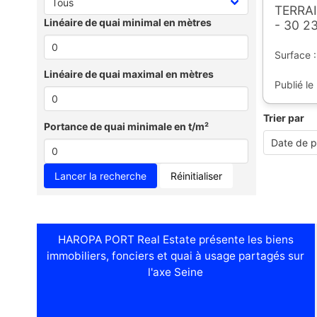
TERRAI
Linéaire de quai minimal en mètres
- 30 2
Surface :
Linéaire de quai maximal en mètres
Publié le
Trier par
Portance de quai minimale en t/m²
Réinitialiser
HAROPA PORT Real Estate présente les biens
immobiliers, fonciers et quai à usage partagés sur
l'axe Seine