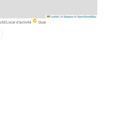
Leaflet
|
©
Mapbox
©
OpenStreetMap
pôt/Local d'activité
Quai