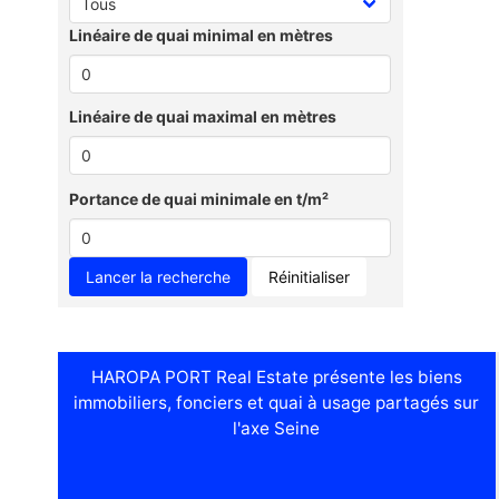
Linéaire de quai minimal en mètres
Linéaire de quai maximal en mètres
Portance de quai minimale en t/m²
Réinitialiser
HAROPA PORT Real Estate présente les biens
immobiliers, fonciers et quai à usage partagés sur
l'axe Seine