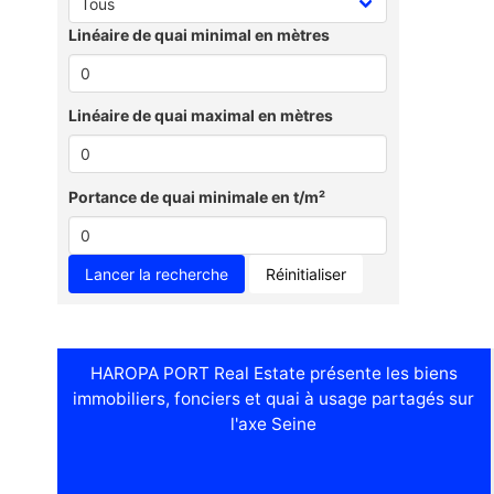
Linéaire de quai minimal en mètres
Linéaire de quai maximal en mètres
Portance de quai minimale en t/m²
Réinitialiser
HAROPA PORT Real Estate présente les biens
immobiliers, fonciers et quai à usage partagés sur
l'axe Seine