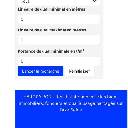
Linéaire de quai minimal en mètres
Linéaire de quai maximal en mètres
Portance de quai minimale en t/m²
Réinitialiser
HAROPA PORT Real Estate présente les biens
immobiliers, fonciers et quai à usage partagés sur
l'axe Seine