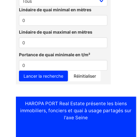
Linéaire de quai minimal en mètres
Linéaire de quai maximal en mètres
Portance de quai minimale en t/m²
Réinitialiser
HAROPA PORT Real Estate présente les biens
immobiliers, fonciers et quai à usage partagés sur
l'axe Seine