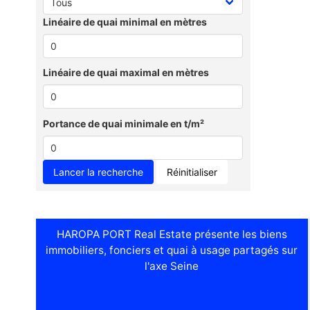
Linéaire de quai minimal en mètres
Linéaire de quai maximal en mètres
Portance de quai minimale en t/m²
Réinitialiser
HAROPA PORT Real Estate présente les biens
immobiliers, fonciers et quai à usage partagés sur
l'axe Seine