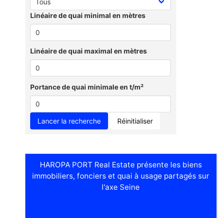
Linéaire de quai minimal en mètres
Linéaire de quai maximal en mètres
Portance de quai minimale en t/m²
Réinitialiser
HAROPA PORT Real Estate présente les biens
immobiliers, fonciers et quai à usage partagés sur
l'axe Seine