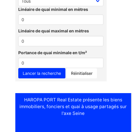
Linéaire de quai minimal en mètres
Linéaire de quai maximal en mètres
Portance de quai minimale en t/m²
Réinitialiser
HAROPA PORT Real Estate présente les biens
immobiliers, fonciers et quai à usage partagés sur
l'axe Seine