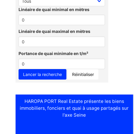
Linéaire de quai minimal en mètres
Linéaire de quai maximal en mètres
Portance de quai minimale en t/m²
Réinitialiser
HAROPA PORT Real Estate présente les biens
immobiliers, fonciers et quai à usage partagés sur
l'axe Seine