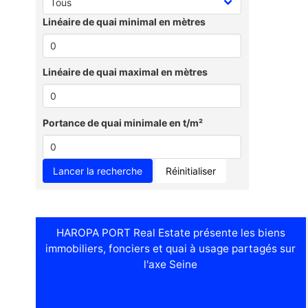
Linéaire de quai minimal en mètres
Linéaire de quai maximal en mètres
Portance de quai minimale en t/m²
Réinitialiser
HAROPA PORT Real Estate présente les biens
immobiliers, fonciers et quai à usage partagés sur
l'axe Seine