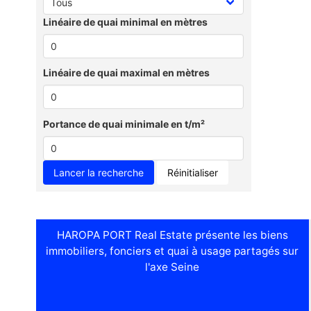
Linéaire de quai minimal en mètres
Linéaire de quai maximal en mètres
Portance de quai minimale en t/m²
Réinitialiser
HAROPA PORT Real Estate présente les biens
immobiliers, fonciers et quai à usage partagés sur
l'axe Seine