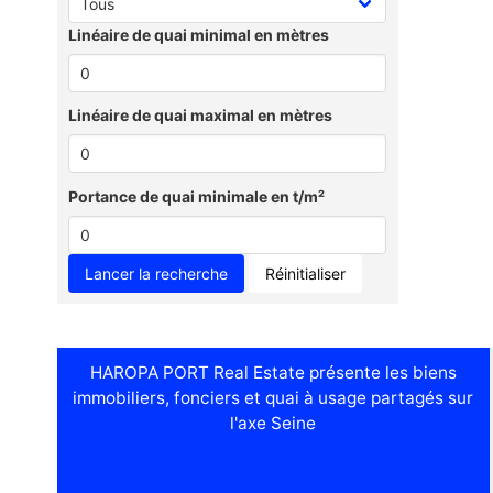
Linéaire de quai minimal en mètres
Linéaire de quai maximal en mètres
Portance de quai minimale en t/m²
Réinitialiser
HAROPA PORT Real Estate présente les biens
immobiliers, fonciers et quai à usage partagés sur
l'axe Seine