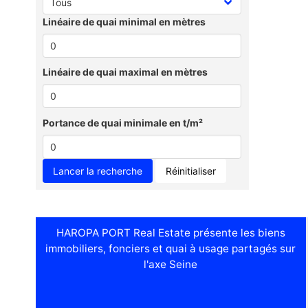
Linéaire de quai minimal en mètres
Linéaire de quai maximal en mètres
Portance de quai minimale en t/m²
Réinitialiser
HAROPA PORT Real Estate présente les biens
immobiliers, fonciers et quai à usage partagés sur
l'axe Seine