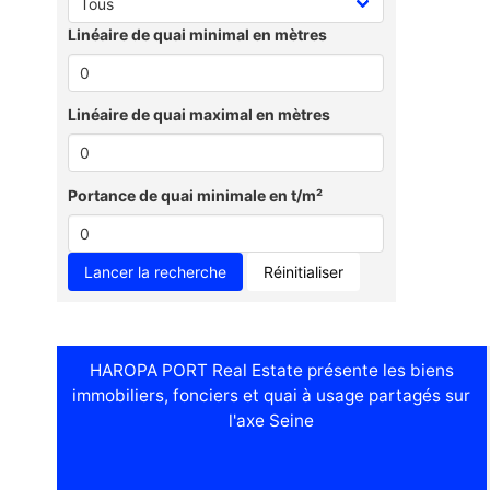
Linéaire de quai minimal en mètres
Linéaire de quai maximal en mètres
Portance de quai minimale en t/m²
Réinitialiser
HAROPA PORT Real Estate présente les biens
immobiliers, fonciers et quai à usage partagés sur
l'axe Seine