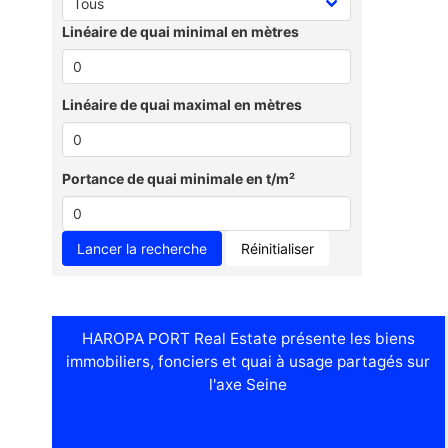
Linéaire de quai minimal en mètres
Linéaire de quai maximal en mètres
Portance de quai minimale en t/m²
Réinitialiser
HAROPA PORT Real Estate présente les biens
immobiliers, fonciers et quai à usage partagés sur
l'axe Seine