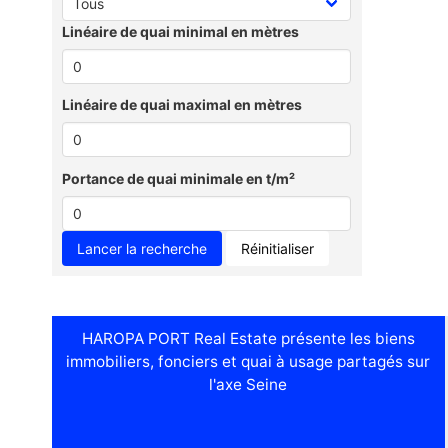
Linéaire de quai minimal en mètres
Linéaire de quai maximal en mètres
Portance de quai minimale en t/m²
Réinitialiser
HAROPA PORT Real Estate présente les biens
immobiliers, fonciers et quai à usage partagés sur
l'axe Seine