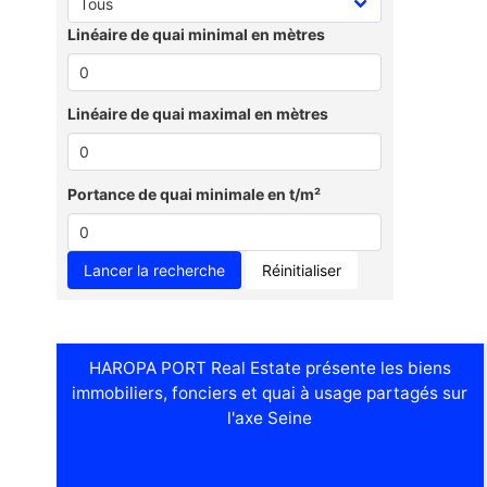
Linéaire de quai minimal en mètres
Linéaire de quai maximal en mètres
Portance de quai minimale en t/m²
Réinitialiser
HAROPA PORT Real Estate présente les biens
immobiliers, fonciers et quai à usage partagés sur
l'axe Seine