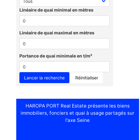
Linéaire de quai minimal en mètres
Linéaire de quai maximal en mètres
Portance de quai minimale en t/m²
Réinitialiser
HAROPA PORT Real Estate présente les biens
immobiliers, fonciers et quai à usage partagés sur
l'axe Seine