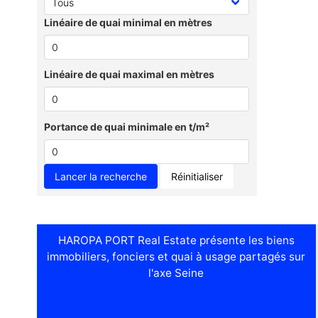
Linéaire de quai minimal en mètres
Linéaire de quai maximal en mètres
Portance de quai minimale en t/m²
Réinitialiser
HAROPA PORT Real Estate présente les biens
immobiliers, fonciers et quai à usage partagés sur
l'axe Seine