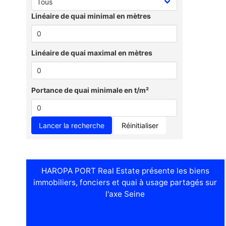
Linéaire de quai minimal en mètres
Linéaire de quai maximal en mètres
Portance de quai minimale en t/m²
Réinitialiser
HAROPA PORT Real Estate présente les biens
immobiliers, fonciers et quai à usage partagés sur
l'axe Seine