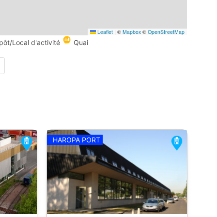
Leaflet
|
©
Mapbox
©
OpenStreetMap
pôt/Local d'activité
Quai
HAROPA PORT