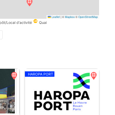
Leaflet
|
©
Mapbox
©
OpenStreetMap
pôt/Local d'activité
Quai
HAROPA PORT