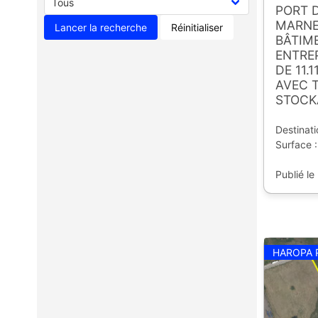
PORT 
MARN
Réinitialiser
BÂTIME
ENTRE
DE 11.1
AVEC T
STOCK
Destinati
Surface 
Publié le
HAROPA 