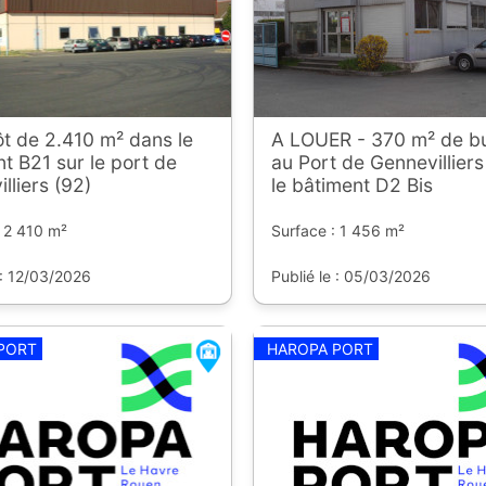
t de 2.410 m² dans le
A LOUER - 370 m² de b
t B21 sur le port de
au Port de Gennevillier
lliers (92)
le bâtiment D2 Bis
: 2 410 m²
Surface : 1 456 m²
 : 12/03/2026
Publié le : 05/03/2026
PORT
HAROPA PORT