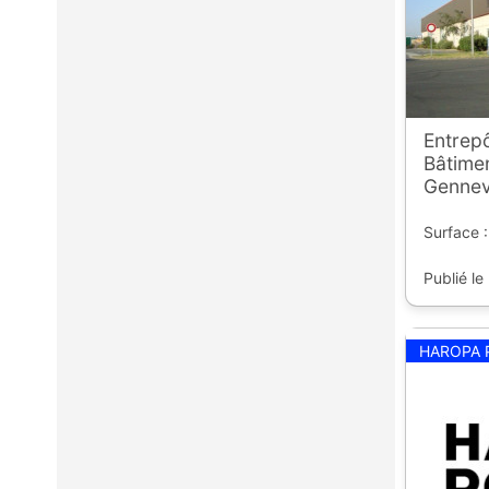
Entrepô
Bâtimen
Gennevi
Surface 
Publié le
HAROPA 