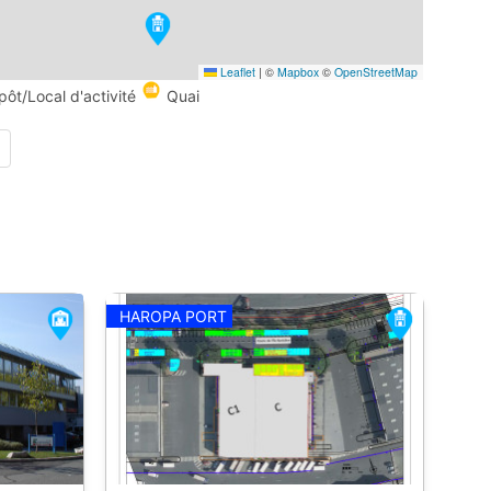
Leaflet
|
©
Mapbox
©
OpenStreetMap
pôt/Local d'activité
Quai
HAROPA PORT