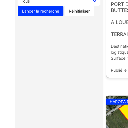
PORT 
BUTTES
Réinitialiser
A LOU
TERRAI
Destina
logistiqu
Surface :
Publié le
HAROPA 