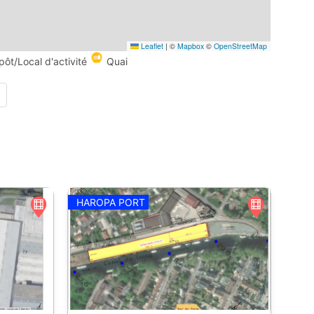
Leaflet
|
©
Mapbox
©
OpenStreetMap
pôt/Local d'activité
Quai
HAROPA PORT