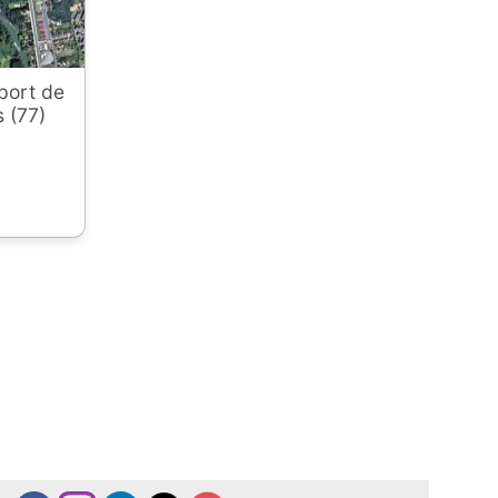
port de
 (77)