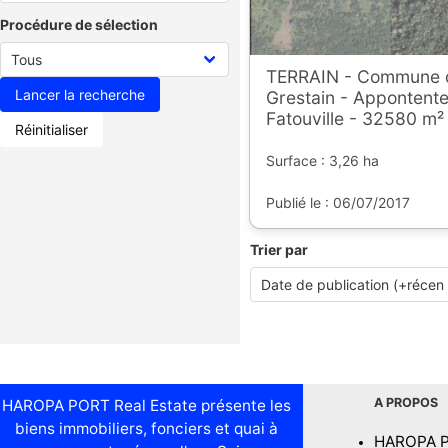
Procédure de sélection
TERRAIN - Commune de
Grestain - Appontent
Fatouville - 32580 m²
Réinitialiser
Surface : 3,26 ha
Publié le : 06/07/2017
Trier par
A PROPOS
HAROPA PORT Real Estate présente les
biens immobiliers, fonciers et quai à
HAROPA 