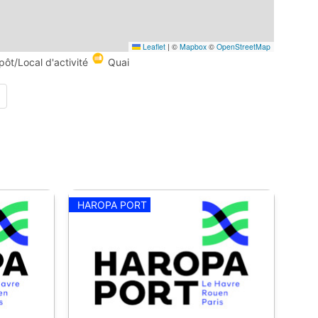
Leaflet
|
©
Mapbox
©
OpenStreetMap
pôt/Local d'activité
Quai
HAROPA PORT