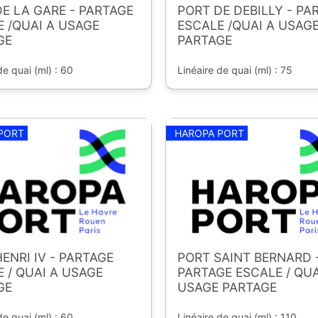
E LA GARE - PARTAGE
PORT DE DEBILLY - PA
 /QUAI A USAGE
ESCALE /QUAI A USAG
GE
PARTAGE
de quai (ml) : 60
Linéaire de quai (ml) : 75
PORT
HAROPA PORT
ENRI IV - PARTAGE
PORT SAINT BERNARD 
 / QUAI A USAGE
PARTAGE ESCALE / QUA
GE
USAGE PARTAGE
de quai (ml) : 60
Linéaire de quai (ml) : 110