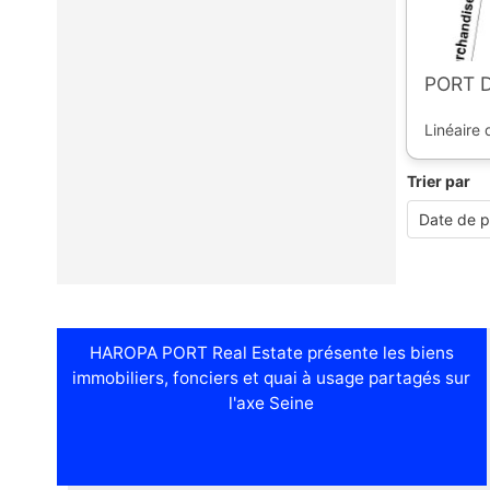
PORT 
Linéaire 
Trier par
HAROPA PORT Real Estate présente les biens
immobiliers, fonciers et quai à usage partagés sur
l'axe Seine