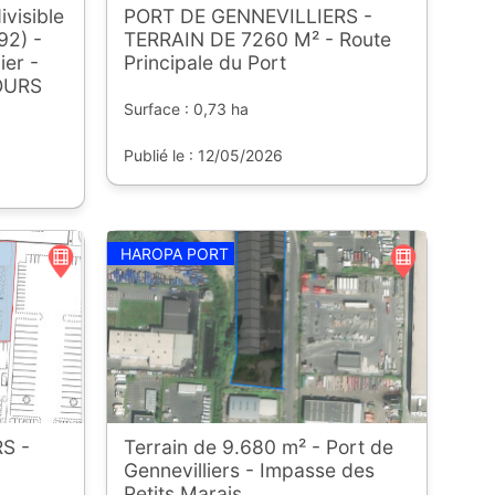
ivisible
PORT DE GENNEVILLIERS -
92) -
TERRAIN DE 7260 M² - Route
ier -
Principale du Port
OURS
Surface : 0,73 ha
Publié le : 12/05/2026
HAROPA PORT
S -
Terrain de 9.680 m² - Port de
Gennevilliers - Impasse des
Petits Marais