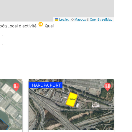
Leaflet
|
©
Mapbox
©
OpenStreetMap
pôt/Local d'activité
Quai
HAROPA PORT