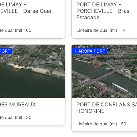
E LIMAY -
PORT DE LIMAY -
VILLE - Darse Quai
PORCHEVILLE - Bras -
Estacade
de quai (ml) : 60
Linéaire de quai (ml) : 14
PORT
HAROPA PORT
DES MUREAUX
PORT DE CONFLANS S
HONORINE
de quai (ml) : 30
Linéaire de quai (ml) : 60