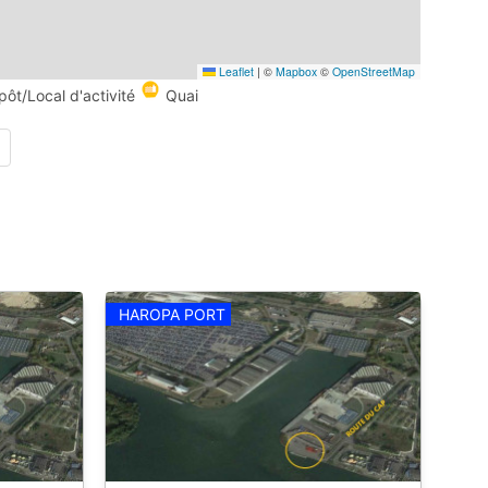
Leaflet
|
©
Mapbox
©
OpenStreetMap
pôt/Local d'activité
Quai
HAROPA PORT