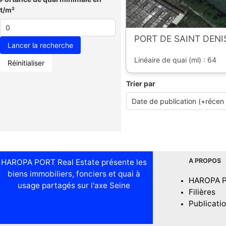
t/m²
PORT DE SAINT DENIS
Linéaire de quai (ml) : 64
Réinitialiser
Trier par
A PROPOS
HAROPA PORT Real Estate présente les
biens immobiliers, fonciers et quai à
HAROPA 
usage partagés sur l'axe Seine
Filières
Publicati