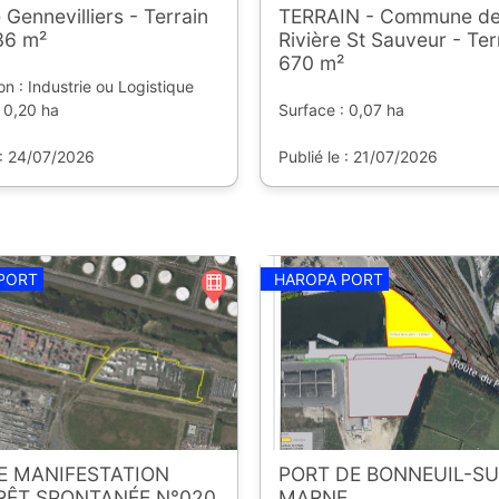
 Gennevilliers - Terrain
TERRAIN - Commune de
36 m²
Rivière St Sauveur - Ter
670 m²
on : Industrie ou Logistique
 0,20 ha
Surface : 0,07 ha
 : 24/07/2026
Publié le : 21/07/2026
PORT
HAROPA PORT
DE MANIFESTATION
PORT DE BONNEUIL-SU
ÉRÊT SPONTANÉE N°020
MARNE