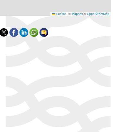
Leaflet
|
©
Mapbox
©
OpenStreetMap