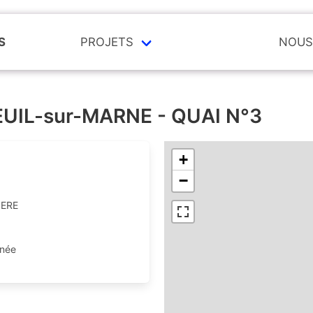
S
PROJETS
NOUS
EUIL-sur-MARNE - QUAI N°3
+
−
IERE
rnée