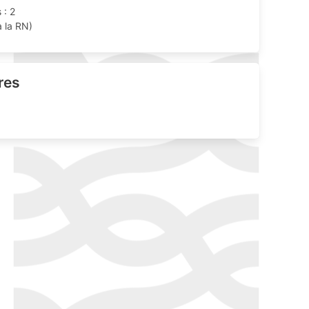
 : 2
à la RN)
res