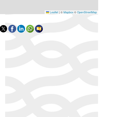
Leaflet
|
©
Mapbox
©
OpenStreetMap