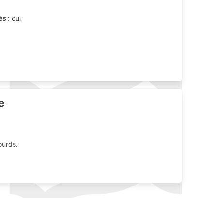
ès :
oui
e
ourds.