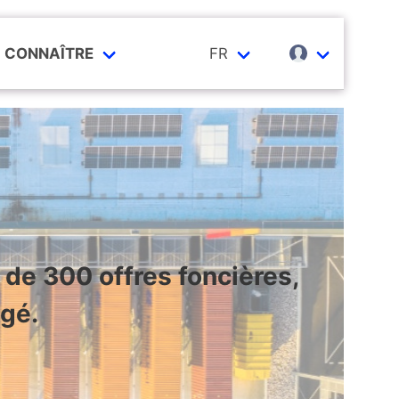
CONNAÎTRE
FR
de 300 offres foncières,
agé.