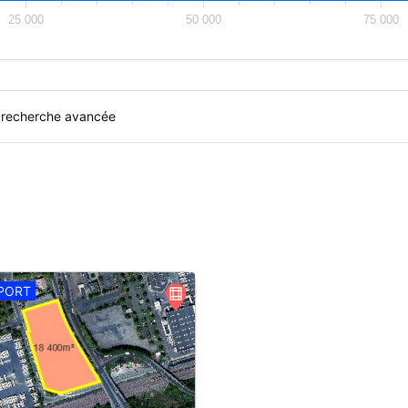
25 000
50 000
75 000
recherche avancée
PORT