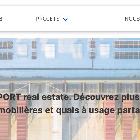
S
PROJETS
NOUS
RT real estate. Découvrez plus 
obilières et quais à usage part