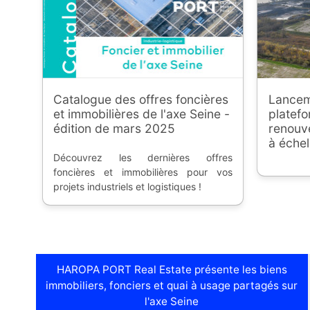
Catalogue des offres foncières
Lancem
et immobilières de l'axe Seine -
platef
édition de mars 2025
renouv
à échel
Découvrez les dernières offres
foncières et immobilières pour vos
projets industriels et logistiques !
HAROPA PORT Real Estate présente les biens
immobiliers, fonciers et quai à usage partagés sur
l'axe Seine