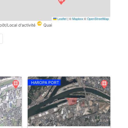
Leaflet
|
©
Mapbox
©
OpenStreetMap
pôt/Local d'activité
Quai
HAROPA PORT