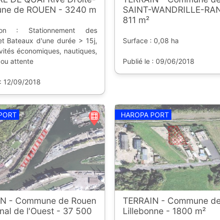
ne de ROUEN - 3240 m
SAINT-WANDRILLE-RA
811 m²
tion : Stationnement des
et Bateaux d'une durée > 15j,
Surface : 0,08 ha
ivités économiques, nautiques,
s ou attente
Publié le : 09/06/2018
 : 12/09/2018
PORT
HAROPA PORT
N - Commune de Rouen
TERRAIN - Commune d
nal de l'Ouest - 37 500
Lillebonne - 1800 m²