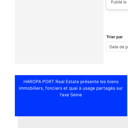
Publié le
Trier par
HAROPA PORT Real Estate présente les biens
immobiliers, fonciers et quai à usage partagés sur
l'axe Seine