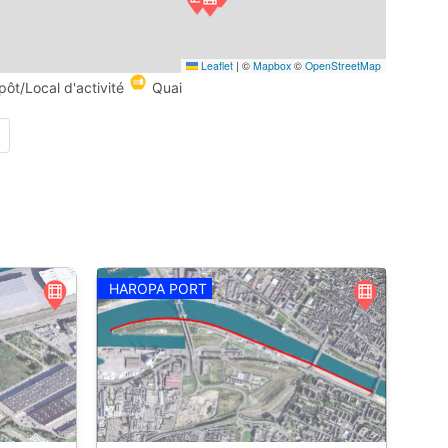
Leaflet
|
©
Mapbox
©
OpenStreetMap
pôt/Local d'activité
Quai
HAROPA PORT