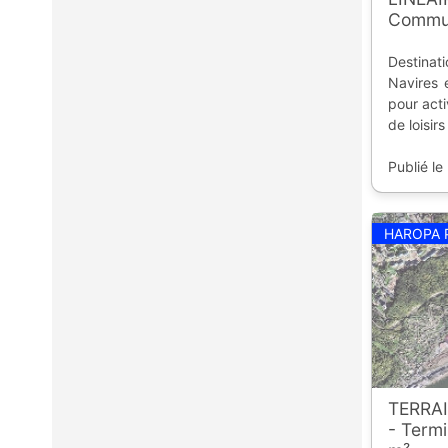
Commu
Destina
Navires 
pour act
de loisir
Publié le
HAROPA 
TERRAI
- Termi