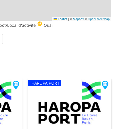
Leaflet
|
©
Mapbox
©
OpenStreetMap
pôt/Local d'activité
Quai
HAROPA PORT