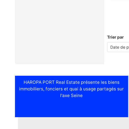
Trier par
HAROPA PORT Real Estate présente les biens
immobiliers, fonciers et quai à usage partagés sur
l'axe Seine