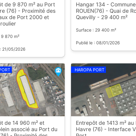
t de 9 870 m² au Port
Hangar 134 - Commune
e (76) - Proximité des
ROUEN(76) - Quai de R
aux de Port 2000 et
Quevilly - 29 400 m²
roulier
Surface : 29 400 m²
: 9 870 m²
Publié le : 08/01/2026
 : 21/05/2026
PORT
HAROPA PORT
t de 14 960 m² et
Entrepôt de 1413 m² au 
lein associé au Port du
Havre (76) - Interface Vi
76) - Proximité des
Port