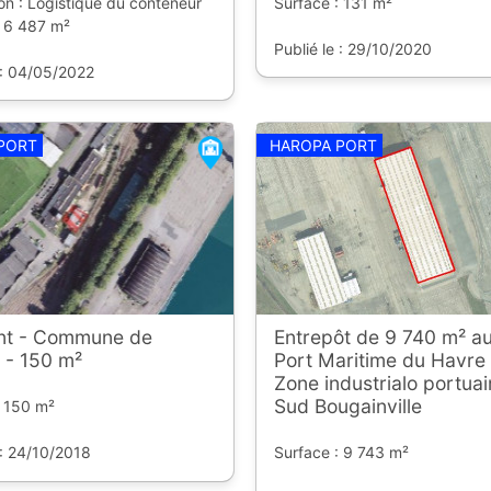
on : Logistique du conteneur
Surface : 131 m²
: 6 487 m²
Publié le : 29/10/2020
 : 04/05/2022
PORT
HAROPA PORT
nt - Commune de
Entrepôt de 9 740 m² a
- 150 m²
Port Maritime du Havre 
Zone industrialo portuai
Sud Bougainville
: 150 m²
 : 24/10/2018
Surface : 9 743 m²