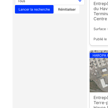
Entrepô
du Havr
Réinitialiser
Termin
Centre 
Surface 
Publié le
HAROPA 
Entrepô
Terre-p
Havre (