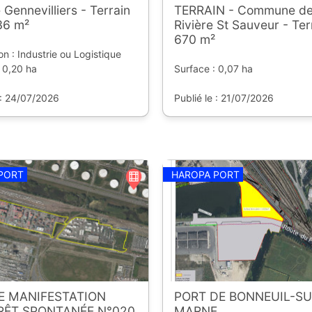
 Gennevilliers - Terrain
TERRAIN - Commune de
36 m²
Rivière St Sauveur - Ter
670 m²
on : Industrie ou Logistique
 0,20 ha
Surface : 0,07 ha
 : 24/07/2026
Publié le : 21/07/2026
PORT
HAROPA PORT
DE MANIFESTATION
PORT DE BONNEUIL-SU
ÉRÊT SPONTANÉE N°020
MARNE