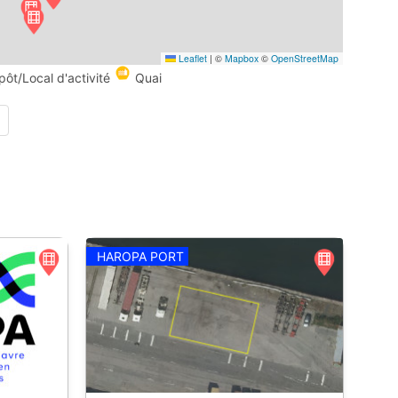
Leaflet
|
©
Mapbox
©
OpenStreetMap
pôt/Local d'activité
Quai
HAROPA PORT